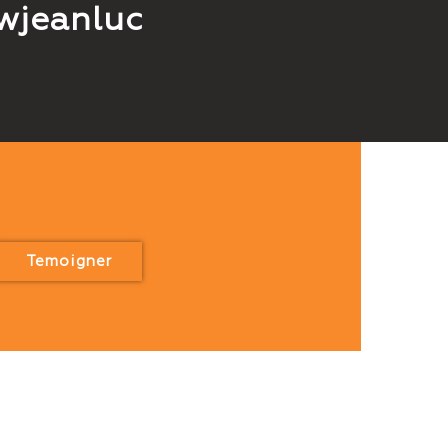
wjeanluc
Temoigner