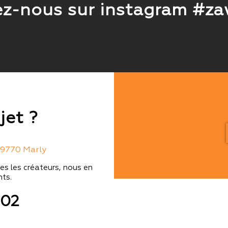
ez-nous sur instagram #za
jet ?
9770 Marly
es les créateurs, nous en
ts.
 02