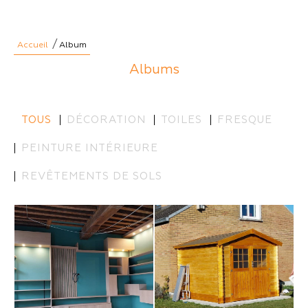
/
Accueil
Album
Albums
TOUS
DÉCORATION
TOILES
FRESQUE
PEINTURE INTÉRIEURE
REVÊTEMENTS DE SOLS